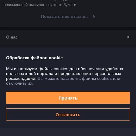
напоминаний высылает нужные бумаги.
Показать все отзывы
О нас
Контакты
Обработка файлов cookie
Доставка и оплата
Мы используем файлы cookies для обеспечения удобства
пользователей портала и предоставления персональных
рекомендаций.
Вы можете настроить файлы cookies или
График работы
отключить их.
Полная версия сайта
Принять
Политика обработки cookies
Отклонить
Сайт создан на платформе Deal.by