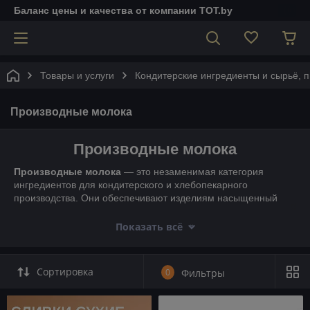
Баланс цены и качества от компании TOT.by
Товары и услуги
Кондитерские ингредиенты и сырьё, 
Производные молока
Производные молока
Производные молока
— это незаменимая категория
ингредиентов для кондитерского и хлебопекарного
производства. Они обеспечивают изделиям насыщенный
вкус, мягкость и привлекательную текстуру, а также улучшают
структуру теста и повышают питательную ценность готовой
Показать всё
продукции.
К этой группе относятся
сухое молоко, сливки, молочная
сыворотка, обезжиренное молоко, сливочное масло в
Сортировка
0
Фильтры
порошке
, а также
молочные белки и лактоза
. Такие
продукты широко применяются при производстве тортов,
бисквитов, кремов, шоколада, мороженого, глазурей,