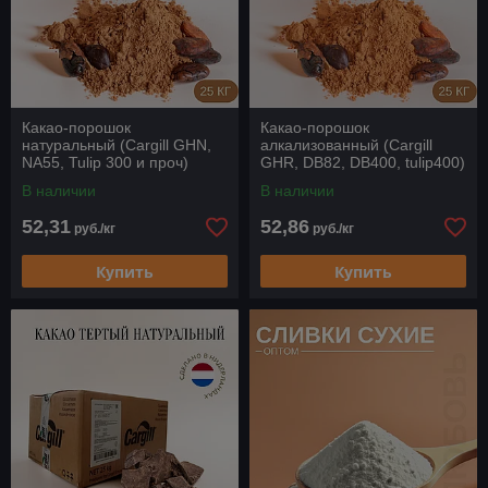
характеристиками, удовлетворяя потребности различных
групп потребителей.
Какао-порошок
Какао-порошок
натуральный (Cargill GHN,
алкализованный (Cargill
NA55, Tulip 300 и проч)
GHR, DB82, DB400, tulip400)
В наличии
В наличии
52,31
52,86
руб./кг
руб./кг
Купить
Купить