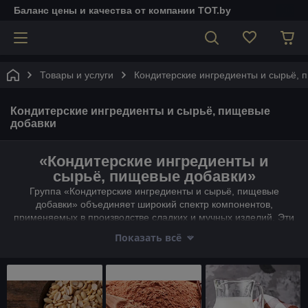
Баланс цены и качества от компании TOT.by
Товары и услуги
Кондитерские ингредиенты и сырьё, 
Кондитерские ингредиенты и сырьё, пищевые
добавки
«Кондитерские ингредиенты и
сырьё, пищевые добавки»
Группа «Кондитерские ингредиенты и сырьё, пищевые
добавки» объединяет широкий спектр компонентов,
применяемых в производстве сладких и мучных изделий. Эти
ингредиенты играют ключевую роль в формировании вкуса,
Показать всё
текстуры, внешнего вида и срока хранения кондитерской
продукции.
Основные категории ингредиентов:
Сахаристые компоненты
: сахар, мёд, сиропы,