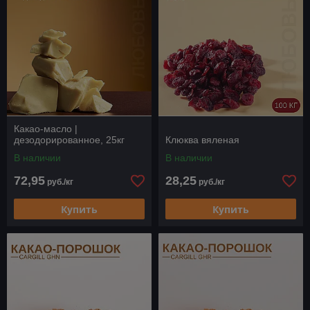
Эти ингредиенты находят широкое применение в
производстве:
Сахаристых изделий: конфет, мармеладов, желе,
варенья, джемов, халвы, суфле, муссов.
Мучных изделий: тортов, пирогов, булочек, печенья,
пряников, вафель.
Декоративных элементов: мастики для
выравнивания тортов и создания фигурок.
Какао-масло |
Диетических и функциональных продуктов:
дезодорированное, 25кг
Клюква вяленая
низкокалорийных сладостей, безглютеновой выпечки,
продуктов с добавлением суперфудов.
В наличии
В наличии
Примеры брендов:
72,95
28,25
руб./кг
руб./кг
Pektin
: производит различные виды пектина для
желе и мармеладов.
Купить
Купить
Cargill
: поставляет широкий ассортимент жиров и
масел для кондитерской промышленности.
ADM
: предлагает разнообразные муки и крахмалы
для выпечки.
Эти компоненты позволяют производителям создавать
продукцию с разнообразными вкусовыми и текстурными